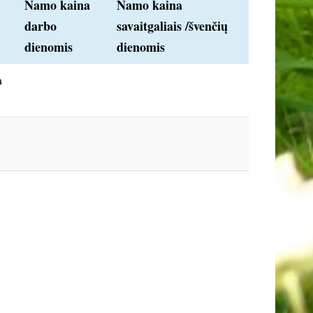
Namo kaina
Namo kaina
darbo
savaitgaliais /švenčių
dienomis
dienomis
a