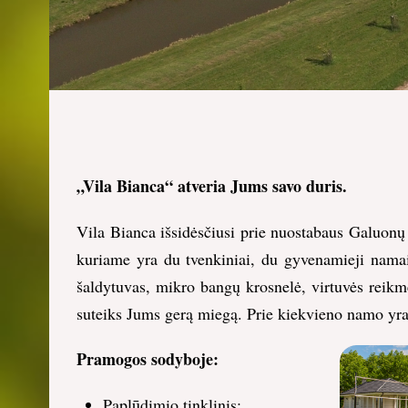
„Vila Bianca“ atveria Jums savo duris.
Vila Bianca išsidėsčiusi prie nuostabaus Galuonų
kuriame yra du tvenkiniai, du gyvenamieji namai:
šaldytuvas, mikro bangų krosnelė, virtuvės reikm
suteiks Jums gerą miegą. Prie kiekvieno namo yra
Pramogos sodyboje:
Paplūdimio tinklinis;