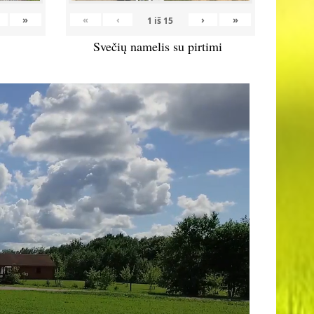
»
«
‹
›
»
1
iš
15
Svečių namelis su pirtimi