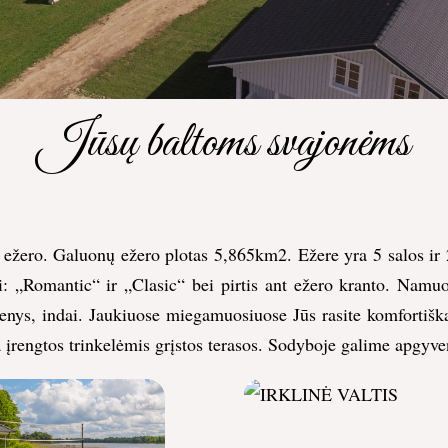
Jūsų baltoms svajonėms
 ežero. Galuonų ežero plotas 5,865km2. Ežere yra 5 salos ir 2
 „Romantic“ ir „Clasic“ bei pirtis ant ežero kranto. Namuose
enys, indai. Jaukiuose miegamuosiuose Jūs rasite komfortiška
 įrengtos trinkelėmis grįstos terasos. Sodyboje galime apgyve