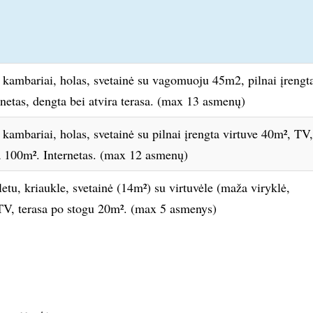
 kambariai, holas, svetainė su vagomuoju 45m2, pilnai įrengt
rnetas, dengta bei atvira terasa. (max 13 asmenų)
kambariai, holas, svetainė su pilnai įrengta virtuve 40m², TV,
sa 100m². Internetas. (max 12 asmenų)
aletu, kriaukle, svetainė (14m²) su virtuvėle (maža viryklė,
 TV, terasa po stogu 20m². (max 5 asmenys)