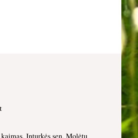
t
 kaimas, Inturkės sen. Molėtų