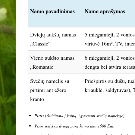
Namo pavadinimas
Namo aprašymas
Dviejų aukštų namas
5 miegamieji, 2 vonios
„Classic“
virtuvė 16m², TV, inte
Vieno aukšto namas
6 miegamieji, 2 vonios 
„Romantic“
dengta bei atvira tera
Svečių namelis su
Priešpirtis su dušu, tu
pirtimi ant ežero
kriauklė, šaldytuvas),
kranto
Pirtis įskaičiuota į kainą
. (gyvenant svečių namelyje).
Visos sodybos dviejų parų kaina nuo 1500 Eur.