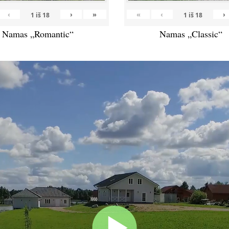
‹
›
»
«
‹
›
1
iš
18
1
iš
18
Namas „Romantic“
Namas „Classic“