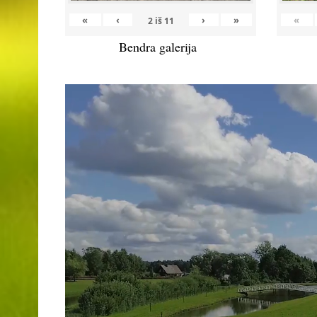
«
‹
›
»
«
2
iš
11
Bendra galerija