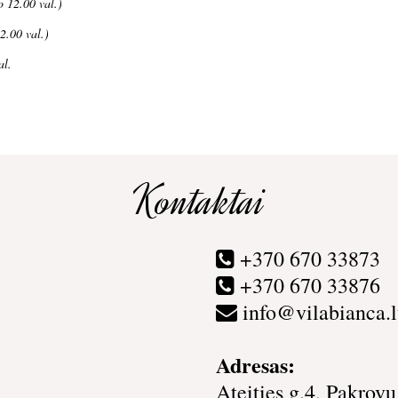
o 12.00 val.)
2.00 val.)
al.
Kontaktai
+370 670 33873
+370 670 33876
info@vilabianca.l
Adresas:
Ateities g.4, Pakrovų