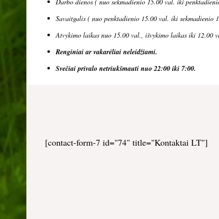
Darbo dienos ( nuo sekmadienio 15.00 val. iki penktadieni
Savaitgalis ( nuo penktadienio 15.00 val. iki sekmadienio 1
Atvykimo laikas nuo 15.00 val., išvykimo laikas iki 12.00 v
Renginiai ar vakarėliai neleidžiami.
Svečiai privalo netriukšmauti nuo 22:00 iki 7:00.
[contact-form-7 id="74" title="Kontaktai LT"]