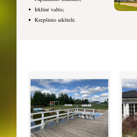
Irklinė valtis;
Krepšinio aikštelė.