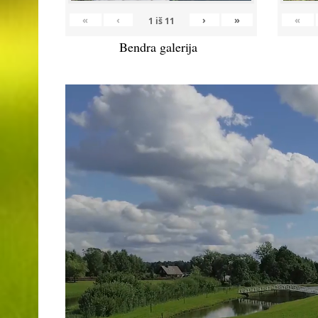
«
‹
›
»
«
1
iš
11
Bendra galerija