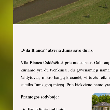
„Vila Bianca“ atveria Jums savo duris.
Vila Bianca išsidėsčiusi prie nuostabaus Galuonų
kuriame yra du tvenkiniai, du gyvenamieji namai:
šaldytuvas, mikro bangų krosnelė, virtuvės reikm
suteiks Jums gerą miegą. Prie kiekvieno namo yra
Pramogos sodyboje:
Paplūdimio tinklinis;