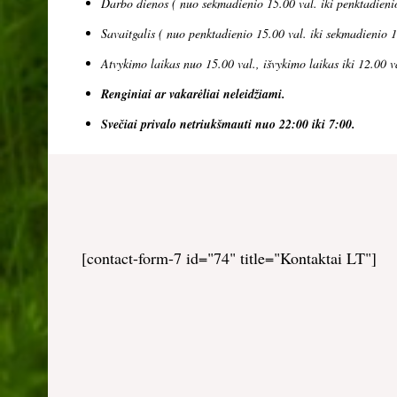
Darbo dienos ( nuo sekmadienio 15.00 val. iki penktadieni
Savaitgalis ( nuo penktadienio 15.00 val. iki sekmadienio 1
Atvykimo laikas nuo 15.00 val., išvykimo laikas iki 12.00 v
Renginiai ar vakarėliai neleidžiami.
Svečiai privalo netriukšmauti nuo 22:00 iki 7:00.
[contact-form-7 id="74" title="Kontaktai LT"]