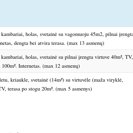
 kambariai, holas, svetainė su vagomuoju 45m2, pilnai įrengt
rnetas, dengta bei atvira terasa. (max 13 asmenų)
kambariai, holas, svetainė su pilnai įrengta virtuve 40m², TV,
sa 100m². Internetas. (max 12 asmenų)
aletu, kriaukle, svetainė (14m²) su virtuvėle (maža viryklė,
 TV, terasa po stogu 20m². (max 5 asmenys)