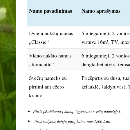
Namo pavadinimas
Namo aprašymas
Dviejų aukštų namas
5 miegamieji, 2 vonios
„Classic“
virtuvė 16m², TV, inte
Vieno aukšto namas
6 miegamieji, 2 vonios 
„Romantic“
dengta bei atvira tera
Svečių namelis su
Priešpirtis su dušu, tu
pirtimi ant ežero
kriauklė, šaldytuvas),
kranto
Pirtis įskaičiuota į kainą
. (gyvenant svečių namelyje).
Visos sodybos dviejų parų kaina nuo 1500 Eur.