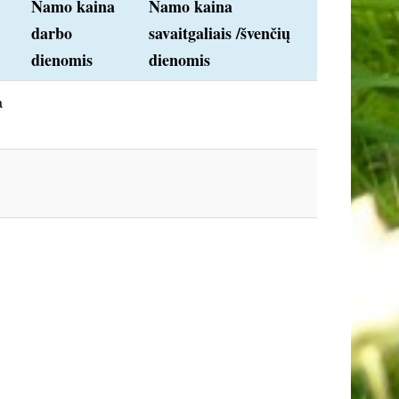
Namo kaina
Namo kaina
darbo
savaitgaliais /švenčių
dienomis
dienomis
a