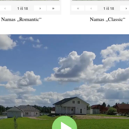
‹
›
»
«
‹
›
1
iš
18
1
iš
18
Namas „Romantic“
Namas „Classic“