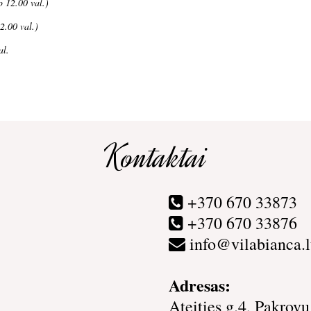
o 12.00 val.)
2.00 val.)
al.
Kontaktai
+370 670 33873
+370 670 33876
info@vilabianca.l
Adresas:
Ateities g.4, Pakrovų