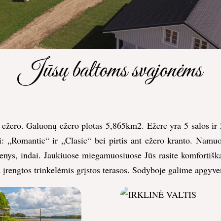
Jūsų baltoms svajonėms
 ežero. Galuonų ežero plotas 5,865km2. Ežere yra 5 salos ir 2
 „Romantic“ ir „Clasic“ bei pirtis ant ežero kranto. Namuose
enys, indai. Jaukiuose miegamuosiuose Jūs rasite komfortiška
 įrengtos trinkelėmis grįstos terasos. Sodyboje galime apgyve