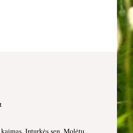
t
 kaimas, Inturkės sen. Molėtų