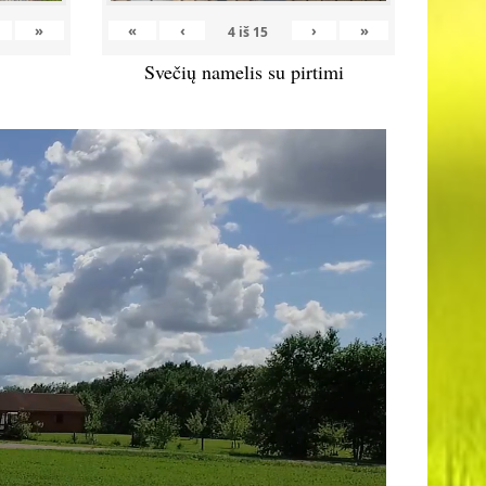
»
«
‹
›
»
4
iš
15
Svečių namelis su pirtimi