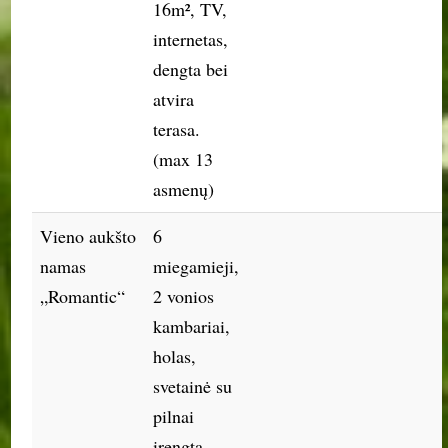
16m², TV,
internetas,
dengta bei
atvira
terasa.
(max 13
asmenų)
Vieno aukšto
6
namas
miegamieji,
„Romantic“
2 vonios
kambariai,
holas,
svetainė su
pilnai
įrengta