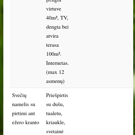
virtuve
40m², TV,
dengta bei
atvira
terasa
100m².
Internetas.
(max 12
asmenų)
Svečių
Priešpirtis
namelis su
su dušu,
pirtimi ant
tualetu,
ežero kranto
kriaukle,
svetainė