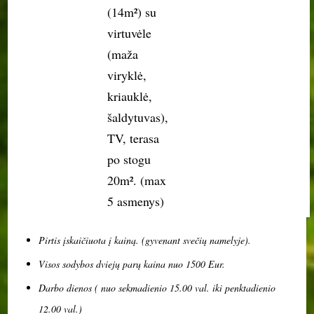
(14m²) su
virtuvėle
(maža
viryklė,
kriauklė,
šaldytuvas),
TV, terasa
po stogu
20m². (max
5 asmenys)
Pirtis įskaičiuota į kainą
. (gyvenant svečių namelyje).
Visos sodybos dviejų parų kaina nuo 1500 Eur.
Darbo dienos ( nuo sekmadienio 15.00 val. iki penktadienio
12.00 val.)