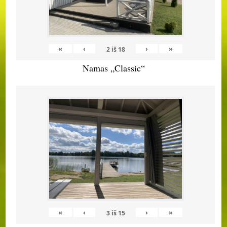
«
‹
›
»
2
iš
18
Namas „Classic“
«
‹
›
»
3
iš
15