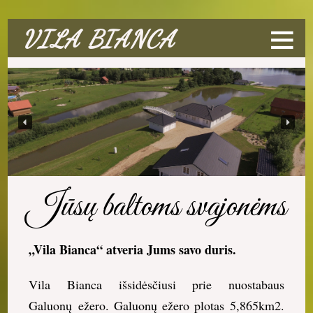
VILA BIANCA
Jūsų baltoms svajonėms
„Vila Bianca“ atveria Jums savo duris.
Vila Bianca išsidėsčiusi prie nuostabaus
Galuonų ežero. Galuonų ežero plotas 5,865km2.