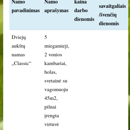
Namo
Namo
kaina
savaitgaliais
pavadinimas
aprašymas
darbo
/švenčių
dienomis
dienomis
Dviejų
5
aukštų
miegamieji,
namas
2 vonios
„Classic“
kambariai,
holas,
svetainė su
vagomuoju
45m2,
pilnai
įrengta
virtuvė