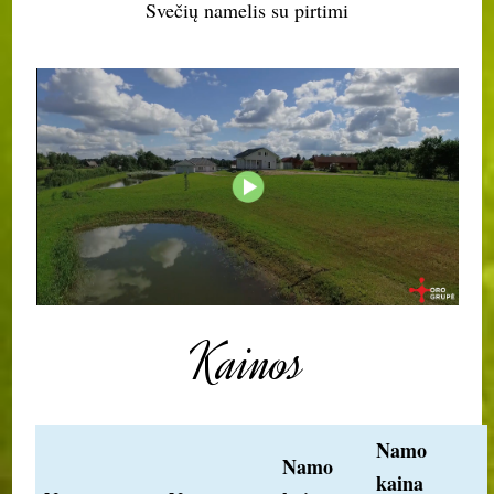
Svečių namelis su pirtimi
Kainos
Namo
Namo
kaina