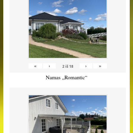
«
‹
›
»
2
iš
18
Namas „Romantic“