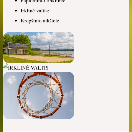
Paplūdimio tinklinis;
Irklinė valtis;
Krepšinio aikštelė.