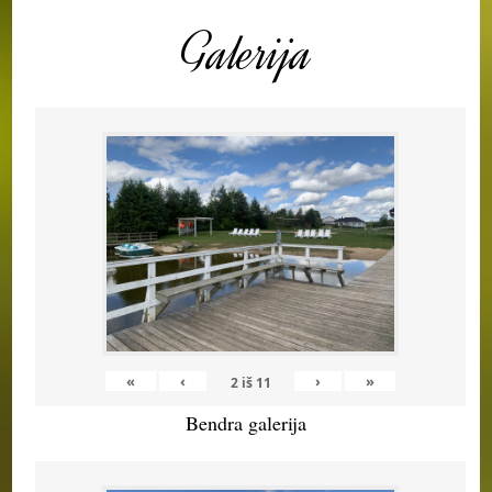
Galerija
«
‹
›
»
2
iš
11
Bendra galerija