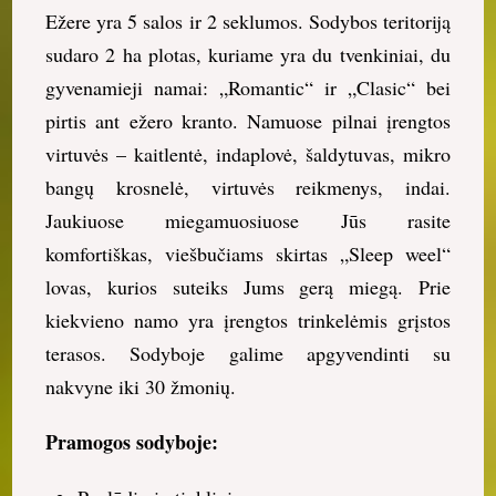
Ežere yra 5 salos ir 2 seklumos. Sodybos teritoriją
sudaro 2 ha plotas, kuriame yra du tvenkiniai, du
gyvenamieji namai: „Romantic“ ir „Clasic“ bei
pirtis ant ežero kranto. Namuose pilnai įrengtos
virtuvės – kaitlentė, indaplovė, šaldytuvas, mikro
bangų krosnelė, virtuvės reikmenys, indai.
Jaukiuose miegamuosiuose Jūs rasite
komfortiškas, viešbučiams skirtas „Sleep weel“
lovas, kurios suteiks Jums gerą miegą. Prie
kiekvieno namo yra įrengtos trinkelėmis grįstos
terasos. Sodyboje galime apgyvendinti su
nakvyne iki 30 žmonių.
Pramogos sodyboje: